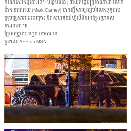
ករណីភេរវកម្មនោះទេ។ បន្ថែមពីនេះ នាយករដ្ឋមន្ត្រីកាណាដា លោក
ម៉ាក ខាណេយ (Mark Carney) បានផ្ញើសារចូលរួមរំលែកទុក្ខដល់
ក្រុមគ្រួសារជនរងគ្រោះ និងសហគមន៍ហ្វីលីពីននៅក្នុងប្រទេស
កាណាដា ៕
ប្រែសម្រួល៖ ឡេង លាងហេង
ប្រភព៖ AFP on MSN