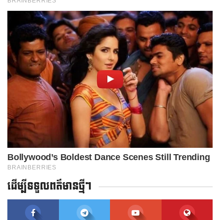
ដើម្បីទទួលពត៌មានថ្មីៗ