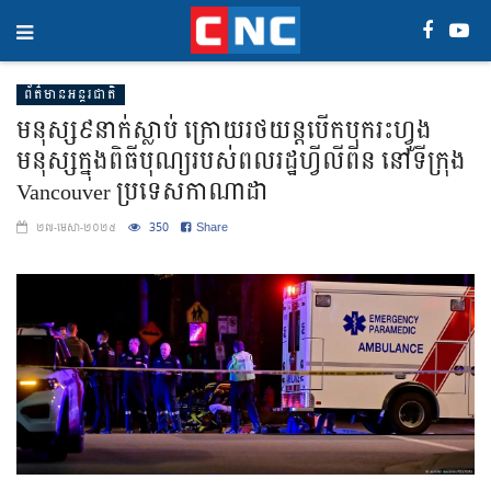
ព័ត៌មានអន្តរជាតិ
មនុស្ស៩នាក់ស្លាប់ ក្រោយរថយន្តបើកបុករះហ្វូង
មនុស្សក្នុងពិធីបុណ្យរបស់ពលរដ្ឋហ្វីលីពីន នៅទីក្រុង
Vancouver ប្រទេសកាណាដា
350
Share
២៧-មេសា-២០២៥