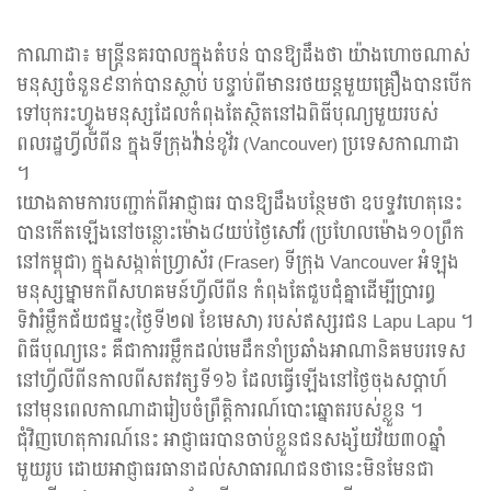
កាណាដា៖ មន្ត្រីនគរបាលក្នុងតំបន់ បានឱ្យដឹងថា យ៉ាងហោចណាស់
មនុស្សចំនួន៩នាក់បានស្លាប់ បន្ទាប់ពីមានរថយន្តមួយគ្រឿងបានបើក
ទៅបុករះហ្វូងមនុស្សដែលកំពុងតែស្ថិតនៅឯពិធីបុណ្យមួយរបស់
ពលរដ្ឋហ្វីលីពីន ក្នុងទីក្រុងវ៉ាន់ខូវ័រ (Vancouver) ប្រទេសកាណាដា
។
យោងតាមការបញ្ជាក់ពីអាជ្ញាធរ បានឱ្យដឹងបន្ថែមថា ឧបទ្ទវហេតុនេះ
បានកើតឡើងនៅចន្លោះម៉ោង៨យប់ថ្ងៃសៅរ័ (ប្រហែលម៉ោង១០ព្រឹក
នៅកម្ពុជា) ក្នុងសង្កាត់ហ្វ្រាស័រ (Fraser) ទីក្រុង Vancouver អំឡុង
មនុស្សម្នាមកពីសហគមន៍ហ្វីលីពីន កំពុងតែជួបជុំគ្នាដើម្បីប្រារព្ធ
ទិវារំម្លឹកជ័យជម្នះ(ថ្ងៃទី២៧ ខែមេសា) របស់ឥស្សរជន Lapu Lapu ។
ពិធីបុណ្យនេះ គឺជាការរម្លឹកដល់មេដឹកនាំប្រឆាំងអាណានិគមបរទេស
នៅហ្វីលីពីនកាលពីសតវត្សទី១៦ ដែលធ្វើឡើងនៅថ្ងៃចុងសប្ដាហ៍
នៅមុនពេលកាណាដារៀបចំព្រឹត្តិការណ៍បោះឆ្នោតរបស់ខ្លួន ។
ជុំវិញហេតុការណ៍នេះ អាជ្ញាធរបានចាប់ខ្លួនជនសង្ស័យវ័យ៣០ឆ្នាំ
មួយរូប ដោយអាជ្ញាធរធានាដល់សាធារណជនថានេះមិនមែនជា