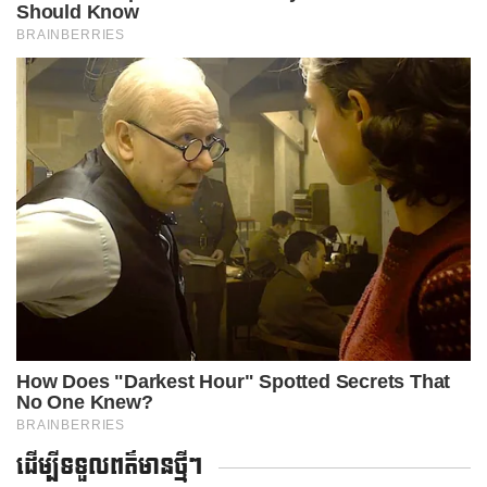
ដើម្បីទទួលពត៌មានថ្មីៗ