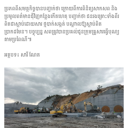
ប្រភពពីសមត្ថកិច្ចបានបញ្ជាក់ថា ក្រោយពីការពិនិត្យសាកសព និង
ប្រមូលពត៌មានជុំវិញកន្លែងកើតហេតុ បញ្ជាក់ថា ជនរងគ្រោះទាំងពីរ
ពិតជាស្លាប់ដោយសារ ថ្មបាក់សង្កត់ បណ្ដាលឱ្យស្លាប់ពិត
ប្រាកដមែន។ បច្ចុប្បន្ន សពត្រូវបានប្រគល់ជូនក្រុមគ្រួសារធ្វើបុណ្យ
តាមប្រពៃណី៕
អត្ថបទ៖ សារី ណែត