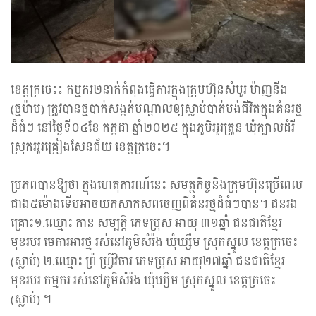
ខេត្តក្រចេះ៖ កម្មករ២នាក់កំពុងធ្វើការក្នុងក្រុមហ៊ុនសំបូរ ម៉ាញនីង
(ថ្មម៉ាប) ត្រូវបានថ្មបាក់សង្កត់បណ្ដាលឲ្យស្លាប់បាត់បង់ជីវិតក្នុងគំនរថ្ម
ដ៏ធំៗ នៅថ្ងៃទី០៤ខែ កក្កដា ឆ្នាំ២០២៥ ក្នុងភូមិអូរត្រូន ឃុំក្បាលដំរី
ស្រុកអូរគ្រៀងសែនជ័យ ខេត្តក្រចេះ។
ប្រភពបានឱ្យថា ក្នុងហេតុការណ៍នេះ សមត្ថកិច្ចនិងក្រុមហ៊ុនប្រើពេល
ជាង៥ម៉ោងទើបអាចយកសាកសពចេញពីគំនរថ្មដ៏ធំៗបាន។ ជនរង
គ្រោះ១.ឈ្មោះ កាន សម្បត្តិ ភេទប្រុស អាយុ ៣១ឆ្នាំ ជនជាតិខ្មែរ
មុខរបរ មេការអារថ្ម រស់នៅភូមិសំរ៉ង ឃុំឃ្សឹម ស្រុកស្នួល ខេត្ដក្រចេះ
(ស្លាប់) ២.ឈ្មោះ ព្រំ ហ្រ្វីវិចារ ភេទប្រុស អាយុ២៧ឆ្នាំ ជនជាតិខ្មែរ
មុខរបរ កម្មករ រស់នៅភូមិសំរ៉ង ឃុំឃ្សឹម ស្រុកស្នួល ខេត្ដក្រចេះ
(ស្លាប់) ។