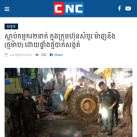
សង្គម
ស្លាប់កម្មករ២នាក់ ក្នុងក្រុមហ៊ុនសំបូរ ម៉ាញនីង
(ថ្មម៉ាប) ដោយផ្ទាំងថ្មបាក់សង្កត់
245
Share
០៥-កក្កដា-២០២៥