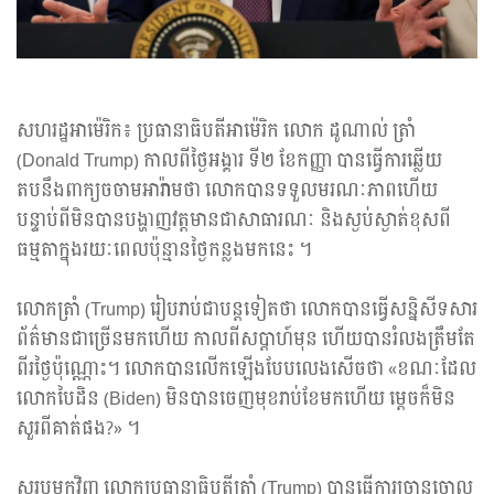
សហរដ្ឋអាម៉េរិក៖ ប្រធានាធិបតីអាម៉េរិក លោក ដូណាល់ ត្រាំ
(Donald Trump) កាលពីថ្ងៃអង្គារ ទី២ ខែកញ្ញា បានធ្វើការឆ្លើយ
តបនឹងពាក្យចចាមអារ៉ាមថា លោកបានទទួលមរណៈភាពហើយ
បន្ទាប់ពីមិនបានបង្ហាញវត្តមានជាសាធារណៈ និងស្ងប់ស្ងាត់ខុសពី
ធម្មតាក្នុងរយៈពេលប៉ុន្មានថ្ងៃកន្លងមកនេះ ។
លោកត្រាំ (Trump) រៀបរាប់ជាបន្តទៀតថា លោកបានធ្វើសន្និសីទសារ
ព័ត៌មានជាច្រើនមកហើយ កាលពីសប្តាហ៍មុន ហើយបានរំលងត្រឹមតែ
ពីរថ្ងៃប៉ុណ្ណោះ។ លោកបានលើកឡើងបែបលេងសើចថា «ខណៈដែល
លោកបៃដិន (Biden) មិនបានចេញមុខរាប់ខែមកហើយ ម្ដេចក៏មិន
សួរពីគាត់ផង?» ។
សរុបមកវិញ លោកប្រធានាធិបតីត្រាំ (Trump) បានធ្វើការច្រានចោល