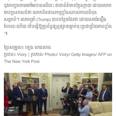
នូវពាក្យចចាមអារ៉ាមខាងលើនេះ ថាជាព័ត៌មានក្លែងក្លាយ ដោយលោក
មានប្រសាសន៍ថា លោកពិតជាសកម្មខ្លាំងណាស់កាលពីចុង
សប្តាហ៍។ លោកត្រាំ (Trump) បានបន្ថែមដែរថា ដោយសារតែរឿង
បែបនេះហើយ ទើបធ្វើឱ្យប្រព័ន្ធផ្សព្វផ្សាយធ្លាក់ចុះប្រជាប្រិយភាពខ្លាំង
៕
ប្រែសម្រួល៖ ឡេង លាងហេង
ប្រភព៖ Viory | រូបភាព/ Photo៖ Viory/ Getty Images/ AFP on
The New York Post