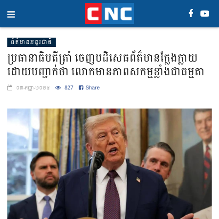
ព័ត៌មានអន្តរជាតិ
ប្រធានាធិបតីត្រាំ ចេញបដិសេធព័ត៌មានក្លែងក្លាយ
ដោយបញ្ជាក់ថា លោកមានភាពសកម្មខ្លាំងជាធម្មតា
827
Share
០៣-កញ្ញា-២០២៥