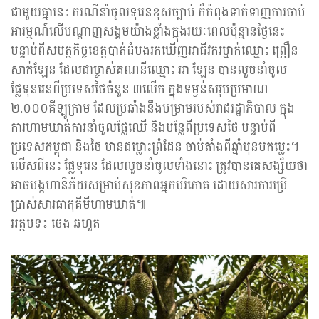
ជាមួយគ្នានេះ ករណីនាំចូលទុរេនខុសច្បាប់ ក៏កំពុងទាក់ទាញការចាប់
អារម្មណ៍លើបណ្តាញសង្គមយ៉ាងខ្លាំងក្នុងរយៈពេលប៉ុន្មានថ្ងៃនេះ
បន្ទាប់ពីសមត្ថកិច្ចខេត្តបាត់ដំបងរកឃើញអាជីវករម្នាក់ឈ្មោះ ព្រឿន
សាក់ឡែន ដែលជាម្ចាស់គណនីឈ្មោះ អា ឡែន បានលួចនាំចូល
ផ្លែទុនរេនពីប្រទេសថៃចំនួន ៣លើក ក្នុងទម្ងន់សរុបប្រមាណ
២.០០០គីឡូក្រាម ដែលប្រឆាំងនឹងបម្រាមរបស់រាជរដ្ឋាភិបាល ក្នុង
ការហាមឃាត់ការនាំចូលផ្លែឈើ និងបន្លែពីប្រទេសថៃ បន្ទាប់ពី
ប្រទេសកម្ពុជា និងថៃ មានជម្លោះព្រំដែន ចាប់តាំងពីឆ្នាំមុនមកម្លេះ។
លើសពីនេះ ផ្លែទុរេន ដែលលួចនាំចូលទាំងនោះ ត្រូវបានគេសង្ស័យថា
អាចបង្កហានិភ័យសម្រាប់សុខភាពអ្នកបរិភោគ ដោយសារការប្រើ
ប្រាស់សារធាតុគីមីហាមឃាត់៕
អត្ថបទ៖ ចេង ឆហួត