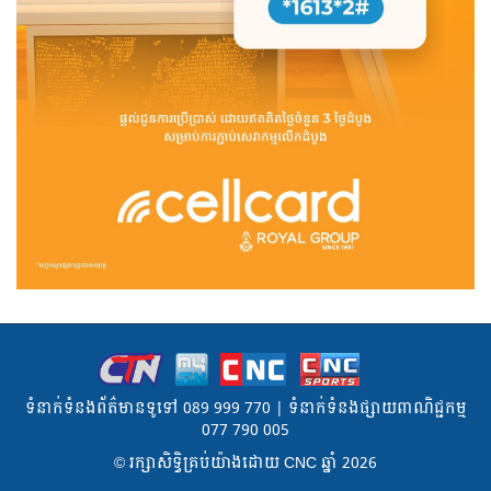
ទំនាក់ទំនងព័ត៌មានទូទៅ 089 999 770 | ទំនាក់ទំនងផ្សាយពាណិជ្ជកម្ម
077 790 005
© រក្សា​សិទ្ធិ​គ្រប់​យ៉ាង​ដោយ​ CNC ឆ្នាំ​ 2026