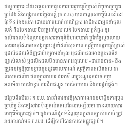
ជាមួយគ្នានេះដែរ អគ្គនាយកដ្ឋានការពារអ្នកប្រើប្រាស់ កិច្ចការប្រកួត
ប្រជែង និងបង្ក្រាបការក្លែងបន្លំ (ក.ប.ប.) បានចេញសេចក្តីណែនាំនៅ
ថ្ងៃទី៤ ខែឧសភា ដោយហាមឃាត់ពាណិជ្ជករ អាជីវករជាអ្នកនាំចូល
លក់ និងចែកចាយ មិនត្រូវនាំចូល លក់ ចែកចាយ ផ្គត់ផ្គង់ នូវ
ផលិតផលទំនិញមានផ្ទុកសារធាតុគីមីហាមឃាត់ ឬកែច្នៃលួចលាយ
សារធាតុដែលអាចបង្កគ្រោះថ្នាក់ដល់សុខភាព សុវត្ថិភាពអ្នកប្រើប្រាស់
ឬផលិតផលទំនិញជាប់បម្រាមនាំចូល ឬផលិតផលមានប្រភពមិន
ច្បាស់លាស់ ឬផលិតផលមិនមានភាពអនុលោម «ជាដាច់ខាត» និង
ត្រូវអនុវត្តឱ្យបានខ្ជាប់ខ្ជួននូវគោលការណ៍ សុវត្ថិភាពផលិតផល ជា
ពិសេសផលិត ផលម្ហូបអាហារ ជាអាទិ៍ លក្ខខណ្ឌទុកដាក់ កត្តា
អនាម័យ ការវេចខ្ចប់ ការដឹកជញ្ជូន ការចែកចាយ និងការផ្គត់ផ្គង់។
បន្ថែមពីលើនេះ ក.ប.ប. បានអំពាវនាវឱ្យសាធារណជនបង្កើនការប្រុង
ប្រយ័ត្ន និងចៀសវាងទិញផលិតផលដែលសង្ស័យថា មានលាយសារ
ធាតុគីមីគ្រោះថ្នាក់។ ក្នុងករណីជួបទំនិញគ្មានប្រភពច្បាស់លាស់ ត្រូវ
រាយការណ៍មក ក.ប.ប. ដើម្បីចាត់វិធានការតាមផ្លូវច្បាប់។