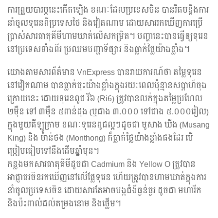
ការព្រួយបារម្ភនេះកើតឡើង ខណៈដែលប្រទេសចិន បានរឹតបន្តឹងការ
នាំចូលទុរេនពីប្រទេសថៃ និងវៀតណាម ដោយសាររកឃើញការប្រើ
ប្រាស់សារធាតុគីមីហាមឃាត់លើសកម្រិត។ បញ្ហានេះបានធ្វើឲ្យទុរេន
នៅប្រទេសទាំងពីរ ប្រឈមបញ្ហាទីផ្សារ និងធ្លាក់ថ្លៃយ៉ាងខ្លាំង។
យោងតាមសារព័ត៌មាន VnExpress បានរាយការណ៍ថា តម្លៃទុរេន
នៅវៀតណាម បានធ្លាក់ចុះយ៉ាងខ្លាំងក្នុងរយៈពេលប៉ុន្មានសប្តាហ៍ចុង
ក្រោយនេះ ដោយទុរេនពូជ រី៦ (Ri6) ត្រូវបានលក់ក្នុងតម្លៃប្រហែល
២ម៉ឺន ទៅ ៣ម៉ឺន ៥ពាន់ដុង (ឬជាង ៣.០០០ ទៅជាង ៥.០០០រៀល)
ក្នុងមួយគីឡូក្រាម ខណៈទុរេនពូជល្អៗដូចជា មូសាង ឃីង (Musang
King) និង ម៉ាន់ថង (Monthong) ក៏ធ្លាក់ថ្លៃយ៉ាងខ្លាំងផងដែរ បើ
ប្រៀបធៀបទៅនឹងដើមឆ្នាំមុន។
កន្លងមកសារធាតុគីមីដូចជា Cadmium និង Yellow O ត្រូវបាន
អាជ្ញាធរចិនរកឃើញនៅលើផ្លែទុរេន ហើយត្រូវបានហាមឃាត់ក្នុងការ
នាំចូលប្រទេសចិន ដោយសារតែអាចបង្កជំងឺធ្ងន់ធ្ងរ ដូចជា មហារីក
និងប៉ះពាល់ដល់តម្រងនោម និងថ្លើម។