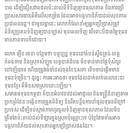
ខាង ដើម្បីជៀសវាងផលប៉ះពាល់ពីទំនិញគ្មានគុណភាព និងការប្រើ
ប្រាស់សារធាតុគីមីលើសកម្រិត ដែលអាចបង្កហានិភ័យដល់សុខភាព
ប្រជាពលរដ្ឋ។ ជាមួយគ្នានេះ លោកក៏ណែនាំឲ្យអ្នកប្រើប្រាស់ត្រូវ
ពិនិត្យប្រភពទំនិញឲ្យបានច្បាស់ មុនពេលទិញ បើទោះបីជាតម្លៃទុរេន
មានភាពទាបក៏ដោយ។
លោក រឿន រតនា បន្ថែមថា បច្ចុប្បន្ន ទុរេននៅតំបន់ស្ទឹងត្រង់ ខេត្ត
កំពង់ចាម និងស្រុកសំឡូត ខេត្តបាត់ដំបង មិនទាន់មានផ្លែទុំសំបូរ
នៅឡើយទេ ហើយត្រូវរង់ចាំដល់ចុងខែឧសភា ទើបចាប់ផ្តើមមាន
ទុរេនទុំច្រើន។ ដូច្នេះ ការអះអាងថា ទុរេនដែលដាក់លក់ពេលនេះជា
ទុរេនខ្មែរ គឺមិនសមស្របនោះឡើយ។
សមាគមទុរេនកម្ពុជា ក៏បានអំពាវនាវដល់អាជ្ញាធរ និងមន្ត្រីជំនាញតាម
ច្រកព្រំដែន បង្កើនការត្រួតពិនិត្យ និងរឹតបន្តឹងការនាំចូលទុរេនពីក្រៅ
ប្រទេស ដើម្បីទប់ស្កាត់ការហូរចូលទំនិញគ្មានគុណភាព ដែលមិន
ត្រឹមតែប៉ះពាល់ដល់ទីផ្សារក្នុងស្រុកប៉ុណ្ណោះទេ ប៉ុន្តែថែមទាំងអាច
បង្កហានិភ័យដល់សុខភាពអ្នកប្រើប្រាស់ផងដែរ។