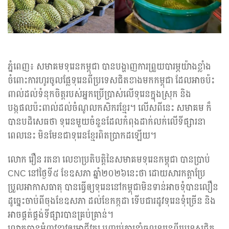
ភ្នំពេញ៖ សមាគមទុរេនកម្ពុជា បានបង្ហាញការព្រួយបារម្ភយ៉ាងខ្លាំង
ចំពោះការហូរចូលផ្លែទុរេនពីប្រទេសជិតខាងមកកម្ពុជា ដែលអាចប៉ះ
ពាល់ដល់ទំនុកចិត្តរបស់អ្នកប្រើប្រាស់លើទុរេនក្នុងស្រុក និង
បង្កផលប៉ះពាល់ដល់ចំណូលកសិករខ្មែរ។ លើសពីនេះ សមាគម ក៏
បានបដិសេធថា ទុរេនមួយចំនួនដែលកំពុងដាក់លក់លើទីផ្សារនា
ពេលនេះ មិនមែនជាទុរេនខ្មែរពិតប្រាកដឡើយ។
លោក រឿន រតនា លេខាប្រតិបត្តិនៃសមាគមទុរេនកម្ពុជា បានប្រាប់
CNC នៅថ្ងៃទី៥ ខែឧសភា ឆ្នាំ២០២៦នេះថា ដោយសារកត្តាប្រែ
ប្រួលអាកាសធាតុ បានធ្វើឲ្យទុរេននៅកម្ពុជាមិនទាន់អាចទុំបានលឿន
ដូច្នេះចាប់ពីចុងខែឧសភា ដល់ខែកក្កដា ទើបជារដូវទុរេនទុំច្រើន និង
អាចផ្គត់ផ្គង់ទីផ្សារបានគ្រប់គ្រាន់។
លោកបានអំពាវនាវឲ្យអាជីវករ បញ្ឈប់ការនាំចូលទុរេនពីប្រទេសជិត