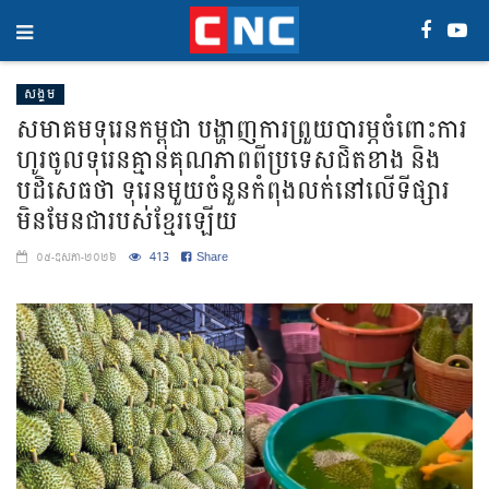
សង្គម
សមាគមទុរេនកម្ពុជា បង្ហាញការព្រួយបារម្ភចំពោះការ
ហូរចូលទុរេនគ្មានគុណភាពពីប្រទេសជិតខាង និង
បដិសេធថា ទុរេនមួយចំនួនកំពុងលក់នៅលើទីផ្សារ
មិនមែនជារបស់ខ្មែរឡើយ
413
Share
០៥-ឧសភា-២០២៦