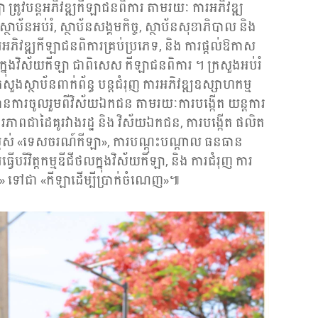
 ត្រូវបន្តអភិវឌ្ឍកីឡាជនពិការ តាមរយៈ ការអភិវឌ្ឍ
ស្ថាប័នអប់រំ, ស្ថាប័នសង្គមកិច្ច, ស្ថាប័នសុខាភិបាល និង
ារអភិវឌ្ឍកីឡាជនពិការគ្រប់ប្រភេទ, និង ការផ្តល់ឱកាស
្នុងវិស័យកីឡា ជាពិសេស កីឡាជនពិការ ។ ក្រសួងអប់រំ
ងស្ថាប័នពាក់ព័ន្ធ បន្តជំរុញ ការអភិវឌ្ឍឧស្សាហកម្ម
ានការចូលរួមពីវិស័យឯកជន តាមរយៈការបង្កើត យន្តការ
ការភាពជាដៃគូរវាងរដ្ឋ និង វិស័យឯកជន, ការបង្កើត ផលិត
្ពស់ «ទេសចរណ៍កីឡា», ការបណ្តុះបណ្តាល ធនធាន
ធ្វើបរិវិត្តកម្មឌីជីថលក្នុងវិស័យកីឡា, និង ការជំរុញ ការ
្សាន្ត» ទៅជា «កីឡាដើម្បីប្រាក់ចំណេញ»៕