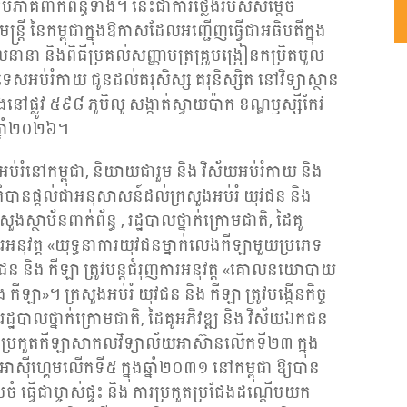
រប់ភាគីពាក់ព័ន្ធទាំង។ នេះជាការថ្លែងរបស់សម្តេច
រ្តី នៃកម្ពុជាក្នុងឱកាសដែលអញ្ជើញធ្វើជាអធិបតីក្នុង
លនានា និងពិធីប្រគល់សញ្ញាបត្រគ្រូបង្រៀនកម្រិតមូល
កទេសអប់រំកាយ ជូនដល់គរុសិស្ស គរុនិស្សិត នៅវិទ្យាស្ថាន
ៅផ្លូវ ៥៩៨ ភូមិលូ សង្កាត់ស្វាយប៉ាក ខណ្ឌឬស្សីកែវ
 ឆ្នាំ២០២៦។
ប់រំនៅកម្ពុជា, និយាយជារួម និង វិស័យអប់រំកាយ និង
ានផ្តល់ជាអនុសាសន៍ដល់ក្រសួងអប់រំ យុវជន និង
ួងស្ថាប័នពាក់ព័ន្ធ , រដ្ឋបាលថ្នាក់ក្រោមជាតិ, ដៃគូ
ារអនុវត្ត «យុទ្ធនាការយុវជនម្នាក់លេងកីឡាមួយប្រភេទ
យុវជន និង កីឡា ត្រូវបន្តជំរុញការអនុវត្ត «គោលនយោបាយ
ង កីឡា»។ ក្រសួងអប់រំ យុវជន និង កីឡា ត្រូវបង្កើនកិច្ច
រដ្ឋបាលថ្នាក់ក្រោមជាតិ, ដៃគូអភិវឌ្ឍ និង វិស័យឯកជន
ការ- ប្រកួតកីឡាសាកលវិទ្យាល័យអាស៊ានលើកទី២៣ ក្នុង
អាស៊ីហ្គេមលើកទី៥ ក្នុងឆ្នាំ២០៣១ នៅកម្ពុជា ឱ្យបាន
ចំ ធ្វើជាម្ចាស់ផ្ទះ និង ការប្រកួតប្រជែងដណ្តើមយក