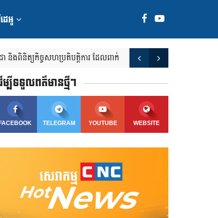
ី​​ដេ​អូ
ុី
ក្រសួងប្រៃសណីយ៍ និងភាគីពាក់ព័ន្ធ 
ពិនិត្យកិច្ចសហប្រតិបត្តិការ ដែលពាក់
ការពារឯកជនភាព ក្នុងបរិបទបរិវត្ត
ើម្បីទទួលពត៌មានថ្មីៗ
FACEBOOK
TELEGRAM
YOUTUBE
WEBSITE