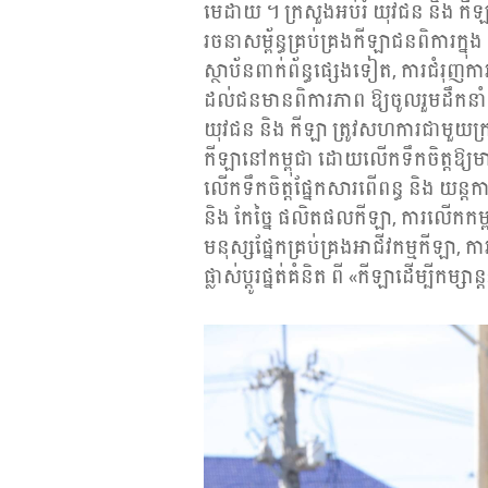
មេដាយ ។ ក្រសួងអប់រំ យុវជន និង កីឡា
រចនាសម្ព័ន្ធគ្រប់គ្រងកីឡាជនពិការក្នុង 
ស្ថាប័នពាក់ព័ន្ធផ្សេងទៀត, ការជំរុញក
ដល់ជនមានពិការភាព ឱ្យចូលរួមដឹកនាំក
យុវជន និង កីឡា ត្រូវសហការជាមួយក្រសួ
កីឡានៅកម្ពុជា ដោយលើកទឹកចិត្តឱ្យម
លើកទឹកចិត្តផ្នែកសារពើពន្ធ និង យន្ត
និង កែច្នៃ ផលិតផលកីឡា, ការលើកកម
មនុស្សផ្នែកគ្រប់គ្រងអាជីវកម្មកីឡា, ការ
ផ្លាស់ប្តូរផ្នត់គំនិត ពី «កីឡាដើម្បីកម