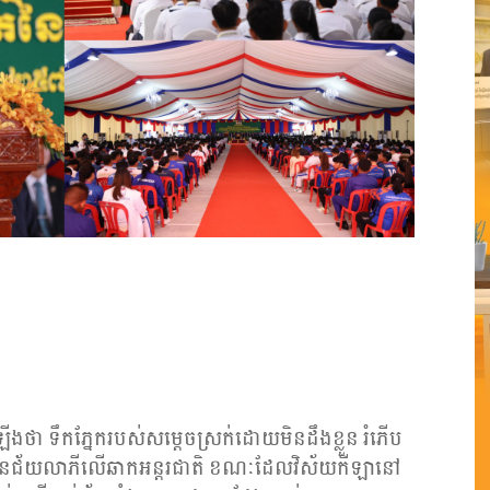
ងថា ទឹកភ្នែករបស់សម្តេចស្រក់ដោយមិនដឹងខ្លួន រំភើប
នជ័យលាភីលើឆាកអន្តរជាតិ ខណៈដែលវិស័យកីឡានៅ