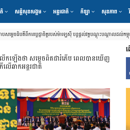
តិ
សន្តិសុខសង្គម
អន្តរជាតិ
កីឡា
សុខភាព
វ
ណែត ទទួលជួបពិភាក្សាការងារជាមួយឯកឧត្តម រដ្ឋមន្ត្រីក្រសួងការពារជាតិម៉ាឡេស
ិម៉ាឡេស៊ី ជម្រាបសម្តេចធិបតីពីការប្ដេជ្ញាចិត្តរបស់ម៉ាឡេស៊ី បន្តផ្តល់វគ្គបណ្តុះបណ្តាលដល់កម្ពុជា និង
រក្សាសន្តិភាព
ដ
ានលើកឡើងថា សម្តេចពិតជារំភើប ពេលបានឃើញ
ីលើឆាកអន្តរជាតិ