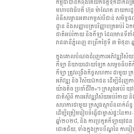
កម្ពុជាបានកំពុងតែយកចិត្តទុកដាក់ពីគ្
មហាបវរធិបតី ហ៊ុន ម៉ាណែត នាយករដ្ឋមន្
ពិធីសម្ពោធអគារកម្ពស់បីជាន់ សមិទ្ធផ
ដ្ឋាន និងសញ្ញាបត្របរិញ្ញាបត្រអប់រំ ឯ
ជាតិអប់រំកាយ និងកីឡា ដែលមានទីតាំងន
រាជធានីភ្នំពេញ នាព្រឹកថ្ងៃទី ៣ មិថុនា
ក្នុងគោលបំណងជំរុញការអភិវឌ្ឍវិស័យអ
កីឡា និយាយដោយឡែក សម្តេចធិបតីក៏ប
កីឡា ត្រូវពង្រឹងកិច្ចសហការ ជាមួយ ក្រស
អភិវឌ្ឍ និង វិស័យឯកជន ដើម្បីជំរុញក
យ៉ាងតិច ប្រចាំជីវិត»។ ក្រសួងអប់រំ 
ជាតិស្តីពី ការអភិវឌ្ឍវិស័យអប់រំកាយ និ
សហការជាមួយ ក្រសួងស្ថាប័នពាក់ព័ន្ធ 
ដើម្បីត្រៀមរៀបចំធ្វើជាម្ចាស់ផ្ទះនៃ
ឆ្នាំ២០២៨, និង ការប្រកួតកីឡាយុវជន 
ជោគជ័យ, ទាំងក្នុងក្របខ័ណ្ឌនៃ ការរៀប