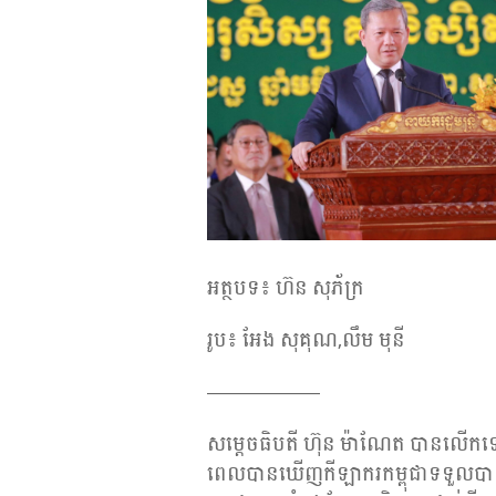
អត្ថបទ៖ ហ៊ន សុភ័ក្រ
រូប៖ អែង សុគុណ,លឹម មុនី
——————
សម្តេចធិបតី ហ៊ុន ម៉ាណែត បានលើកឡើ
ពេលបានឃើញកីឡាករកម្ពុជាទទួលបា