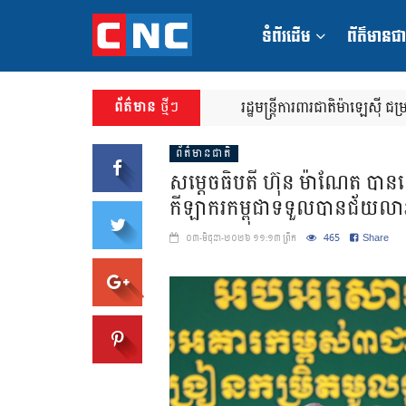
ទំ​​ព័​​រ​ដើ​ម​
ព័ត៌មានជា
ព័ត៌មាន
ថ្មីៗ
ព្រឹកនេះ សម្តេចធិបតី ហ៊ុន ម៉ា
រដ្ឋមន្ត្រីការពារជាត
ព័ន្ធ នឹងប្រតិបត្តិការ
ព័ត៌មានជាតិ
សម្តេចធិបតី ហ៊ុន ម៉ាណែត ប
កីឡាករកម្ពុជាទទួលបានជ័យលាភ
465
Share
០៣-មិថុនា-២០២៦ ១១:១៣ ព្រឹក