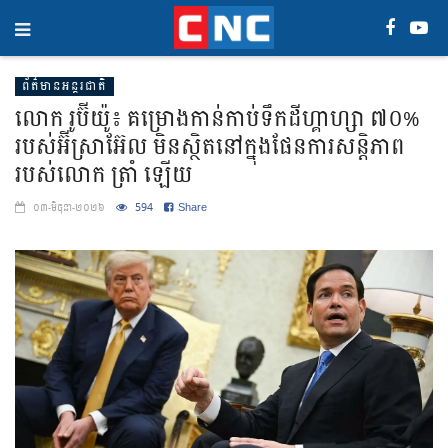
ព័ត៌មានអន្តរជាតិ
លោក រូប៊ីយ៉ូ៖ គម្រោងកាន់កាប់ទឹកដីហ្គាហ្សា ៧០%
របស់អ៊ីស្រាអ៊ែល មិនស្ថិតនៅក្នុងផែនការសន្តិភាព
របស់លោក ត្រាំ ឡើយ
594
Share
០៣-មិថុនា-២០២៦