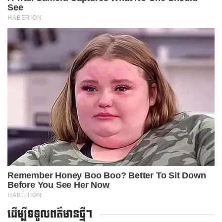
ដើម្បីទទួលពត៌មានថ្មីៗ