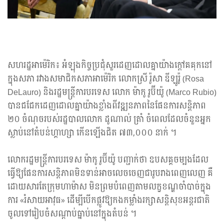
សហរដ្ឋអាម៉េរិក៖ អំឡុងកិច្ចប្រជុំសួរដេញដោលគ្នាយ៉ាងក្តៅគគុកនៅ
ក្នុងសភា រវាងសមាជិកសភាអាម៉េរិក លោកស្រី រ៉ូសា ឌីឡូរ៉ូ (Rosa
DeLauro) និងរដ្ឋមន្ត្រីការបរទេស លោក ម៉ាកូ រូប៊ីយ៉ូ (Marco Rubio)
បានជជែកដេញដោលគ្នាយ៉ាងខ្លាំងពីវឌ្ឍនភាពនៃផែនការសន្តិភាព
២០ ចំណុចរបស់រដ្ឋបាលលោក ដូណាល់ ត្រាំ ចំពេលដែលចំនួនអ្នក
ស្លាប់នៅតំបន់ហ្គាហ្សា កើនឡើងជិត ៧៣,០០០ នាក់ ។
លោករដ្ឋមន្ត្រីការបរទេស ម៉ាកូ រូប៊ីយ៉ូ បញ្ជាក់ថា ឧបសគ្គចម្បងដែល
ធ្វើឱ្យផែនការសន្តិភាពមិនទាន់អាចលេចចេញជារូបរាងពេញលេញ គឺ
ដោយសារតែក្រុមហាម៉ាស មិនព្រមបំពេញតាមលក្ខខណ្ឌចាំបាច់ក្នុង
ការ «រំសាយអាវុធ» ដើម្បីបើកផ្លូវឱ្យកងកម្លាំងរក្សាសន្តិសុខអន្តរជាតិ
ចូលទៅរៀបចំសណ្តាប់ធ្នាប់នៅក្នុងតំបន់ ។