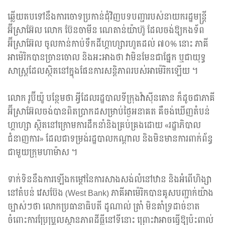
ឆ្លើយតបទៅនឹងការចោទប្រកាន់ជុំវិញបទបញ្ជារបស់នាយករដ្ឋមន្ត្រី
អ៊ីស្រាអ៊ែល លោក ប៊ែនចាមីន ណេតាន់យ៉ាហ៊ូ ដែលចង់ឱ្យកងទ័ព
អ៊ីស្រាអ៊ែល ចូលកាន់កាប់ទឹកដីហ្គាហ្សារហូតដល់ ៧០% នោះ ភាគី
អាម៉េរិកបានច្រានចោល និងអះអាងថា វាមិនមែនជាផ្នែក ឬជាយុទ្ធ
សាស្ត្រដែលស្ថិតនៅក្នុងផែនការសន្តិភាពរបស់អាម៉េរិកឡើយ ។
លោក រូប៊ីយ៉ូ បន្ថែមថា អ្វីដែលរដ្ឋបាលទីក្រុងវ៉ាស៊ីនតោន ក៏ដូចជាភាគី
អ៊ីស្រាអ៊ែលចង់បានពិតប្រាកដសម្រាប់ថ្ងៃអនាគត គឺចង់ឃើញតំបន់
ហ្គាហ្សា ស្ថិតនៅក្រោមការដឹកនាំនិងគ្រប់គ្រងដោយ «រដ្ឋាភិបាល
ជំនាញការ» ដែលជាទម្រង់រដ្ឋបាលកណ្តាល និងមិនមានការពាក់ព័ន្ធ
ជាមួយក្រុមហាម៉ាស ។
ទាក់ទិននឹងការឡើងកម្តៅនៃការសាងសង់លំនៅឋាន និងអំពើហិង្សា
នៅតំបន់ វេសប៊ែង (West Bank) ភាគីអាម៉េរិកបានគូសបញ្ជាក់យ៉ាង
ច្បាស់ៗថា លោកប្រធានាធិបតី ដូណាល់ ត្រាំ មិនគាំទ្រដាច់ខាត
ចំពោះការប្រែប្រួលស្ថានភាពដីធ្លីនៅទីនោះ ព្រោះវាអាចធ្វើឱ្យប៉ះពាល់