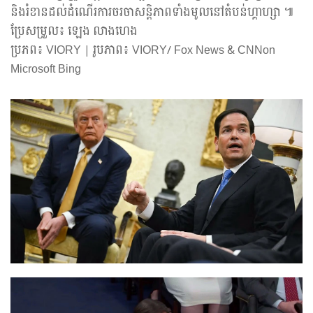
និងរំខានដល់ដំណើរការចរចាសន្តិភាពទាំងមូលនៅតំបន់ហ្គាហ្សា ៕
ប្រែសម្រួល៖ ឡេង លាងហេង
ប្រភព៖ VIORY | រូបភាព៖ VIORY/ Fox News & CNNon
Microsoft Bing