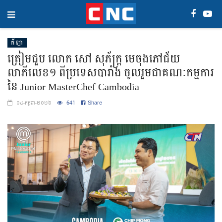
កីឡា
ត្រៀមជួប លោក សៅ សុភ័ក្ត្រ មេចុងភៅជ័យ
លាភីលេខ១ ពីប្រទេសបារាំង ចូលរួមជាគណៈកម្មការ
នៃ Junior MasterChef Cambodia
641
Share
០៤-កក្កដា-២០២៦