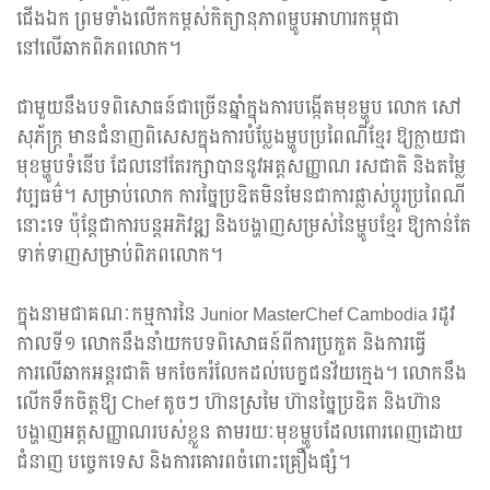
ជើងឯក ព្រមទាំងលើកកម្ពស់កិត្យានុភាពម្ហូបអាហារកម្ពុជា
នៅលើឆាកពិភពលោក។
ជាមួយនឹងបទពិសោធន៍ជាច្រើនឆ្នាំក្នុងការបង្កើតមុខម្ហូប លោក សៅ
សុភ័ក្ត្រ មានជំនាញពិសេសក្នុងការបំប្លែងម្ហូបប្រពៃណីខ្មែរ ឱ្យក្លាយជា
មុខម្ហូបទំនើប ដែលនៅតែរក្សាបាននូវអត្តសញ្ញាណ រសជាតិ និងតម្លៃ
វប្បធម៌។ សម្រាប់លោក ការច្នៃប្រឌិតមិនមែនជាការផ្លាស់ប្តូរប្រពៃណី
នោះទេ ប៉ុន្តែជាការបន្តអភិវឌ្ឍ និងបង្ហាញសម្រស់នៃម្ហូបខ្មែរ ឱ្យកាន់តែ
ទាក់ទាញសម្រាប់ពិភពលោក។
ក្នុងនាមជាគណៈកម្មការនៃ Junior MasterChef Cambodia រដូវ
កាលទី១ លោកនឹងនាំយកបទពិសោធន៍ពីការប្រកួត និងការធ្វើ
ការលើឆាកអន្តរជាតិ មកចែករំលែកដល់បេក្ខជនវ័យក្មេង។ លោកនឹង
លើកទឹកចិត្តឱ្យ Chef តូចៗ ហ៊ានស្រមៃ ហ៊ានច្នៃប្រឌិត និងហ៊ាន
បង្ហាញអត្តសញ្ញាណរបស់ខ្លួន តាមរយៈមុខម្ហូបដែលពោរពេញដោយ
ជំនាញ បច្ចេកទេស និងការគោរពចំពោះគ្រឿងផ្សំ។