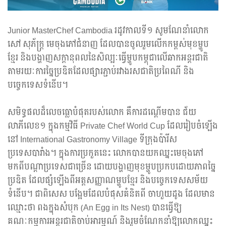
Junior MasterChef Cambodia រដូវកាលទី១ សូមណែនាំលោក
សៅ សុភ័ក្ត្រ មេចុងភៅជំនាញ ដែលបានចូលរួមលើកកម្ពស់មុខម្ហូប
ខ្មែរ និងបង្ហាញសក្តានុពលនៃសិល្បៈធ្វើម្ហូបកម្ពុជាលើឆាកអន្តរជាតិ
តាមរយៈការច្នៃប្រឌិតដែលផ្សារភ្ជាប់រវាងរសជាតិប្រពៃណី និង
បច្ចេកទេសទំនើប។
សមិទ្ធផលដ៏លេចធ្លោបំផុតរបស់លោក គឺការដណ្តើមបាន ជ័យ
លាភីលេខ១ ក្នុងកម្មវិធី Private Chef World Cup ដែលរៀបចំឡើង
នៅ International Gastronomy Village ទីក្រុងប៉ារីស
ប្រទេសបារាំង។ ក្នុងការប្រកួតនេះ លោកបានយកឈ្នះមេចុងភៅ
មកពីបណ្តាប្រទេសជាច្រើន ដោយបង្ហាញមុខម្ហូបប្រកបដោយភាពច្នៃ
ប្រឌិត ដែលផ្សំឡើងពីអត្តសញ្ញាណម្ហូបខ្មែរ និងបច្ចេកទេសសម័យ
ទំនើប។ ជាពិសេស បង្អែមដែលបំផុសគំនិតពី ចាហួយដូង ដែលមាន
ឈ្មោះថា ពងក្នុងសំបុក (An Egg in Its Nest) បានធ្វើឱ្យ
គណៈកម្មការអន្តរជាតិចាប់អារម្មណ៍ និងរួមចំណែកនាំឱ្យលោកឈ្នះ