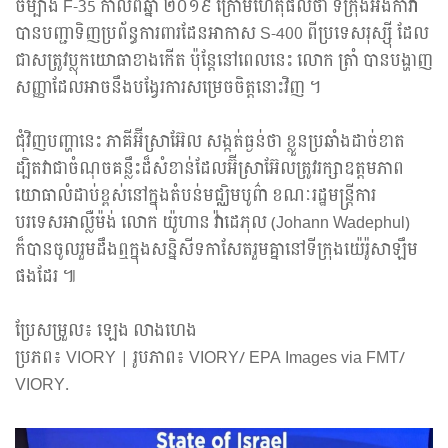
ចម្បាំង F-35 កាលពីឆ្នាំ ២០១៩ ក្រោមហេតុផលថា ទីក្រុងអង់ការ៉ា
បានបញ្ជាទិញប្រព័ន្ធការពារដែនអាកាស S-400 ពីប្រទេសរុស្ស៊ី ដែល
ជាសត្រូវប្លុកយោធាខាងកើត ប៉ុន្តែនៅពេលនេះ លោក ត្រាំ បានបង្ហាញ
សញ្ញាដែលអាចនឹងបង្វែរការសម្រេចចិត្តនោះវិញ ។
ជុំវិញបញ្ហានេះ ភាគីអ៊ីស្រាអ៊ែល សង្កត់ធ្ងន់ថា ខ្លួនប្រឆាំងដាច់ខាត
ដ្បិតវាជាចំណុចគន្លឹះដ៏សំខាន់ដែលអ៊ីស្រាអ៊ែលត្រូវរក្សាឧត្តមភាព
យោធាលំដាប់ខ្ពស់នៅក្នុងតំបន់មជ្ឈិមបូព៌ា ខណៈរដ្ឋមន្ត្រីការ
បរទេសអាល្លឺម៉ង់ លោក យ៉ូហាន វ៉ាដេភុល (Johann Wadephul)
ក៏បានចូលរួមដឹងឮក្នុងសន្និសីទកាសែតរួមគ្នានៅទីក្រុងយ៉េរ៉ូសាឡឹម
ផងដែរ ៕
ប្រែសម្រួល៖ ឡេង លាងហេង
ប្រភព៖ VIORY | រូបភាព៖ VIORY/ EPA Images via FMT/
VIORY.