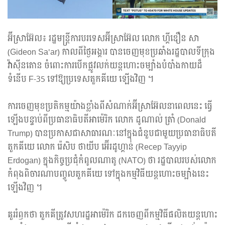
អ៊ីស្រាអ៊ែល៖ រដ្ឋមន្ត្រីការបរទេសអ៊ីស្រាអ៊ែល លោក ហ្គីឌឿន សា
(Gideon Sa'ar) កាលពីថ្ងៃអង្គារ បានចេញមុខប្រឆាំងរដ្ឋបាលទីក្រុង
វ៉ាស៊ីនតោន ចំពោះការបើកផ្លូវលក់យន្តហោះចម្បាំងបំបាំងកាយដ៏
ទំនើប F-35 ទៅឱ្យប្រទេសតួកគីយេ ឡើងវិញ ។
ការចេញមុខប្រតិកម្មយ៉ាងខ្លាំងពីសំណាក់អ៊ីស្រាអ៊ែលនាពេលនេះ ធ្វើ
ឡើងបន្ទាប់ពីប្រធានាធិបតីអាម៉េរិក លោក ដូណាល់ ត្រាំ (Donald
Trump) បានប្រកាសជាសាធារណៈនៅក្នុងជំនួបជាមួយប្រធានាធិបតី
តួកគីយេ លោក រ៉េសិប ថាយីប អ៊ើរដូហ្គាន់ (Recep Tayyip
Erdogan) ក្នុងកិច្ចប្រជុំកំពូលណាតូ (NATO) ថា រដ្ឋបាលរបស់លោក
កំពុងពិចារណាបញ្ចូលតួកគីយេ ទៅក្នុងកម្មវិធីយន្តហោះចម្បាំងនេះ
ឡើងវិញ ។
គួររំឭកថា តួកគីត្រូវសហរដ្ឋអាម៉េរិក ដកចេញពីកម្មវិធីផលិតយន្តហោះ