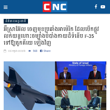
ព័ត៌មានអន្តរជាតិ
អ៊ីស្រាអ៊ែល ចេញមុខប្រឆាំងអាម៉េរិក ដែលបើកផ្លូវ
លក់យន្តហោះចម្បាំងបំបាំងកាយដ៏ទំនើប F-35
ទៅឱ្យតួកគីយេ ឡើងវិញ
568
Share
០៨-កក្កដា-២០២៦