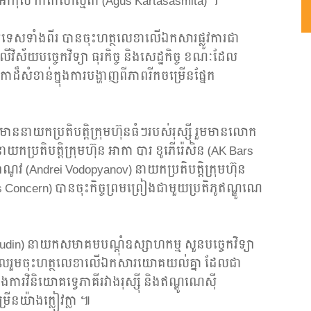
ាកុស កាតាសាស្ម៊ីតា (Agus Kartasasmita) ។
ៃប្រទេសទាំងពីរ បានចុះហត្ថលេខាលើឯកសារផ្លូវការជា
រលើវិស័យបច្ចេកវិទ្យា ធុរកិច្ច និងសេដ្ឋកិច្ច ខណៈដែល
ដ៏សំខាន់ក្នុងការបង្ហាញពីភាពរីកចម្រើនផ្នែក
ត្តមាននាយកប្រតិបត្តិក្រុមហ៊ុនធំៗរបស់រុស្ស៊ី រួមមានលោក
យកប្រតិបត្តិក្រុមហ៊ុន អាកា​ បារ​ ខូភើរ៉េសិន (AK Bars
យាណូវ (Andrei Vodopyanov) នាយកប្រតិបត្តិក្រុមហ៊ុន
ts Concern) បានចុះកិច្ចព្រមព្រៀងជាមួយប្រតិភូឥណ្ឌូណេ
budin) នាយកសមាគមបណ្តុំឧស្សាហកម្ម សួនបច្ចេកវិទ្យា
៏បានចូលរួមចុះហត្ថលេខាលើឯកសារយោគយល់គ្នា ដែលជា
ិងការវិនិយោគទ្វេភាគីរវាងរុស្ស៊ី និងឥណ្ឌូណេស៊ី
នយ៉ាងក្លៀវក្លា ៕