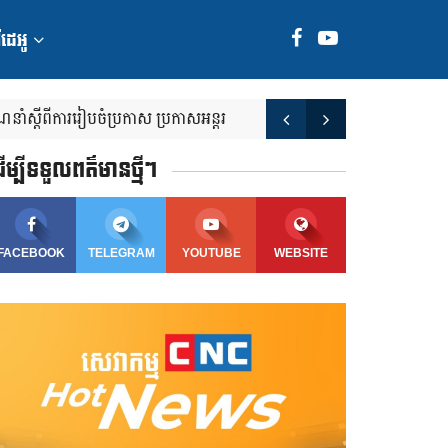
ី​​ដេ​អូ
 ណែនាំស្តីពីការរៀបចំប្រកាស ប្រកាសអន្តរ
គណៈប្រតិភូធុរកិច្ចមកពីហុងកុង ក
ើម្បីទទួលពត៌មានថ្មីៗ
FACEBOOK
TELEGRAM
YOUTUBE
WEBSITE