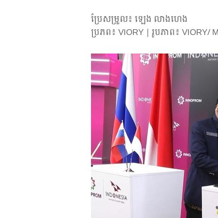
ប្រែសម្រួល៖ ឡេង លាងហេង
ប្រភព៖ VIORY | រូបភាព៖ VIORY/ Min