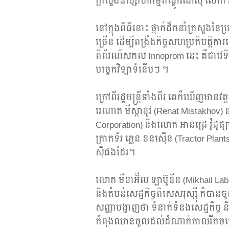
ក្រសួងឧស្សាហកម្មឥណ្ឌូណេស៊ី លោក អ
នៅក្នុងពិធីនោះ ថ្នាក់ដឹកនាំក្រសួងន
ច្រើន ដើម្បីពង្រឹងកិច្ចសហប្រតិបត្តិកា
ពិព័រណ៍សកល Innoprom នេះ គឺជាវេទិកា
បច្ចេកវិទ្យាទំនើបៗ ។
ក្រៅពីរដ្ឋមន្ត្រីទាំងពីរ គេក៏ឃើញមានវ
រេណាត មីស្តាខូវ (Renat Mistakhov) នា
Corporation) និងលោក អានដ្រេ វ៉ូដូផ្
ត្រាកទ័រ ភ្លេន ខនស៊ើន (Tractor Plan
ស៊ីផងដែរ​។
លោក មីខាអ៊ីល ឡាប៊ូឌីន (Mikhail La
និងតំបន់សេដ្ឋកិច្ចពិសេសរុស្ស៊ី ក
សញ្ញាបង្ហាញថា ទំនាក់ទំនងសេដ្ឋកិច្ច ន
កំពុងឈានចូលដល់ដំណាក់កាលរីកចម្រើ