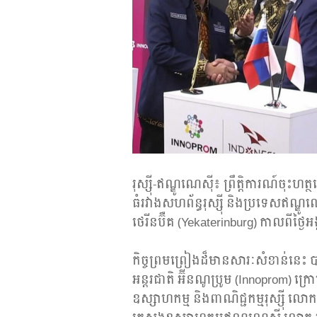
រុស្ស៊ី-ឥណ្ឌូណេស៊ី៖ ព្រឹត្តិការណ៍ចុះហ
ធំរវាងសហព័ន្ធរុស្ស៊ី និងប្រទេសឥណ្ឌូ
ថេរីនប៊ឺគ (Yekaterinburg) កាលពីថ្ងៃអង
កិច្ចព្រមព្រៀងដ៏មានសារៈសំខាន់នេះ ប
អន្តរជាតិ អ៊ីនណូប្រូម (Innoprom) ក្រ
ឧស្សាហកម្ម និងពាណិជ្ជកម្មរុស្ស៊ី លោក