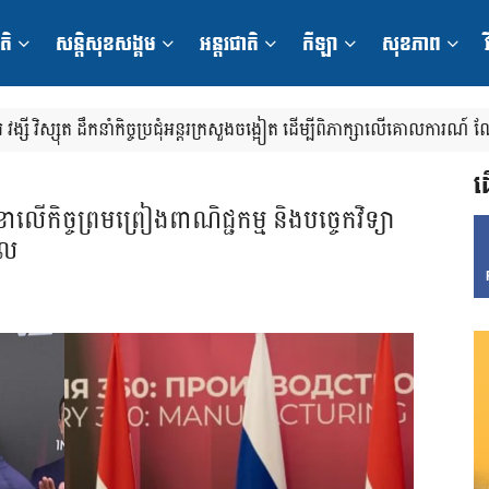
តិ
សន្តិសុខសង្គម
អន្តរជាតិ
កីឡា
សុខភាព
វ
 វង្សី វិស្សុត ដឹកនាំកិច្ចប្រជុំអន្តរក្រសួងចង្អៀត ដើម្បីពិភាក្សាលើគោលការណ៍
ួង ស្ថាប័ន
ដ
ខាលើកិច្ចព្រមព្រៀងពាណិជ្ជកម្ម និងបច្ចេកវិទ្យា
កល