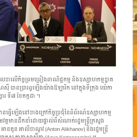
ត្ថលេខាលើកិច្ចព្រមព្រៀងពាណិជ្ជកម្ម និងឧស្សាហកម្មខ្នាត
ណេស៊ី បានប្រារព្ធឡើងយ៉ាងឱឡារិក នៅក្នុងទីក្រុង យ៉េកា
្គារ ទី៧ ខែកក្កដា ។
ានធ្វើឡើងនៅខាងក្រៅកិច្ចប្រជុំនៃពិព័រណ៍ឧស្សាហកម្ម
ោមវត្តមានដឹកនាំដោយផ្ទាល់ពីសំណាក់រដ្ឋមន្ត្រីក្រសួង
 អានតូន អាលីខាណូវ (Anton Alikhanov) និងរដ្ឋមន្ត្រី