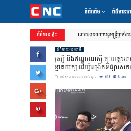
ទំ​​ព័​​រ​ដើ​ម​
ព័ត៌មានជា
ជួយសម្រួលដល់គ្រប់តម្រូវការជាក់ស្តែងនៅក្នុង
ព័ត៌មាន
ថ្មីៗ
លោកឧបនាយករដ្ឋមន្រ្តីប្រចាំការ
ក្រសួង និងប្រកាសរួម របស់ក្រស
ព័ត៌មានអន្តរជាតិ
រុស្ស៊ី និងឥណ្ឌូណេស៊ី ចុះហត្ថលេ
ខ្នាតយក្ស ដើម្បីពង្រីកទីផ្សារស
615
Share
០៨-កក្កដា-២០២៦ ០១:៣៦ ល្ងាច